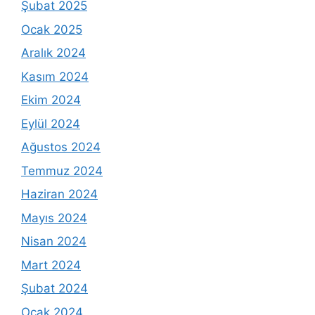
Şubat 2025
Ocak 2025
Aralık 2024
Kasım 2024
Ekim 2024
Eylül 2024
Ağustos 2024
Temmuz 2024
Haziran 2024
Mayıs 2024
Nisan 2024
Mart 2024
Şubat 2024
Ocak 2024