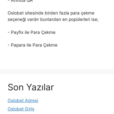
- Anında QR
Oslobet sitesinde birden fazla para çekme
seçeneği vardır bunlardan en popülerleri ise;
- Payfix ile Para Çekme
- Papara ile Para Çekme
Son Yazılar
Oslobet Adresi
Oslobet Giriş