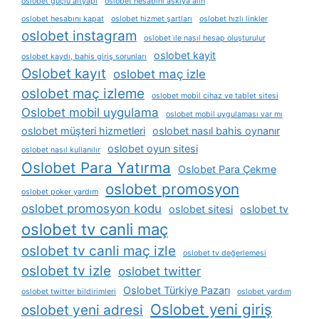
oslobet güçlü altyapı
oslobet hesabını askıya alın
oslobet hesabını kapat
oslobet hizmet şartları
oslobet hızlı linkler
oslobet instagram
oslobet i̇le nasıl hesap oluşturulur
oslobet kayit
oslobet kaydı, bahis giriş sorunları
Oslobet kayıt
oslobet maç izle
oslobet maç izleme
oslobet mobil cihaz ve tablet sitesi
Oslobet mobil uygulama
oslobet mobil uygulaması var mı
oslobet müşteri hizmetleri
oslobet nasıl bahis oynanır
oslobet oyun sitesi
oslobet nasıl kullanılır
Oslobet Para Yatırma
Oslobet Para Çekme
oslobet promosyon
oslobet poker yardım
oslobet promosyon kodu
oslobet sitesi
oslobet tv
oslobet tv canli maç
oslobet tv canli maç izle
oslobet tv değerlemesi
oslobet tv izle
oslobet twitter
Oslobet Türkiye Pazarı
oslobet twitter bildirimleri
oslobet yardım
Oslobet yeni giriş
oslobet yeni adresi