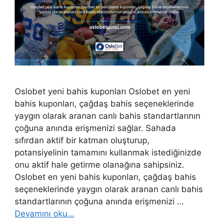
Oslobet yeni bahis kuponları Oslobet en yeni
bahis kuponları, çağdaş bahis seçeneklerinde
yaygın olarak aranan canlı bahis standartlarının
çoğuna anında erişmenizi sağlar. Sahada
sıfırdan aktif bir katman oluşturup,
potansiyelinin tamamını kullanmak istediğinizde
onu aktif hale getirme olanağına sahipsiniz.
Oslobet en yeni bahis kuponları, çağdaş bahis
seçeneklerinde yaygın olarak aranan canlı bahis
standartlarının çoğuna anında erişmenizi …
Devamını oku…