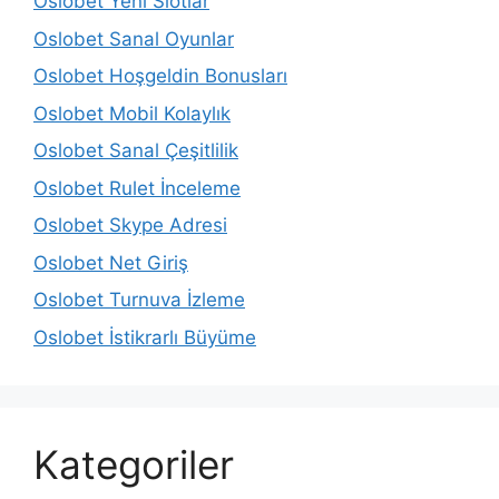
Oslobet Yeni Slotlar
Oslobet Sanal Oyunlar
Oslobet Hoşgeldin Bonusları
Oslobet Mobil Kolaylık
Oslobet Sanal Çeşitlilik
Oslobet Rulet İnceleme
Oslobet Skype Adresi
Oslobet Net Giriş
Oslobet Turnuva İzleme
Oslobet İstikrarlı Büyüme
Kategoriler