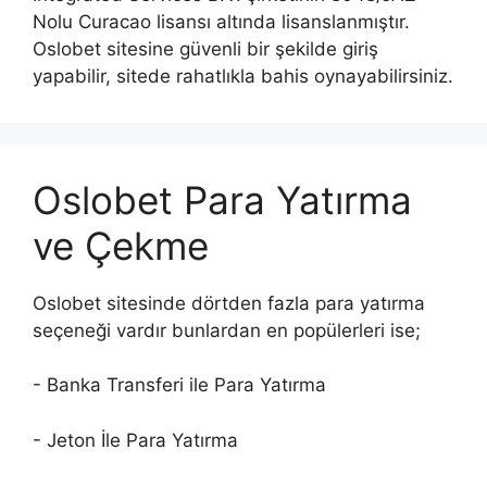
Nolu Curacao lisansı altında lisanslanmıştır.
Oslobet sitesine güvenli bir şekilde giriş
yapabilir, sitede rahatlıkla bahis oynayabilirsiniz.
Oslobet Para Yatırma
ve Çekme
Oslobet sitesinde dörtden fazla para yatırma
seçeneği vardır bunlardan en popülerleri ise;
- Banka Transferi ile Para Yatırma
- Jeton İle Para Yatırma