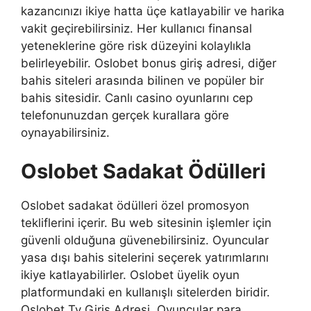
kazancınızı ikiye hatta üçe katlayabilir ve harika
vakit geçirebilirsiniz. Her kullanıcı finansal
yeteneklerine göre risk düzeyini kolaylıkla
belirleyebilir. Oslobet bonus giriş adresi, diğer
bahis siteleri arasında bilinen ve popüler bir
bahis sitesidir. Canlı casino oyunlarını cep
telefonunuzdan gerçek kurallara göre
oynayabilirsiniz.
Oslobet S
adakat Ödülleri
Oslobet sadakat ödülleri özel promosyon
tekliflerini içerir. Bu web sitesinin işlemler için
güvenli olduğuna güvenebilirsiniz. Oyuncular
yasa dışı bahis sitelerini seçerek yatırımlarını
ikiye katlayabilirler. Oslobet üyelik oyun
platformundaki en kullanışlı sitelerden biridir.
Oslobet Tv Giriş Adresi. Oyuncular para