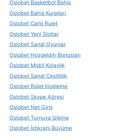
Oslobet Basketbol Bahis
Oslobet Bahis Kuralları
Oslobet Canlı Rulet
Oslobet Yeni Slotlar
Oslobet Sanal Oyunlar
Oslobet Hoşgeldin Bonusları
Oslobet Mobil Kolaylık
Oslobet Sanal Çeşitlilik
Oslobet Rulet İnceleme
Oslobet Skype Adresi
Oslobet Net Giriş
Oslobet Turnuva İzleme
Oslobet İstikrarlı Büyüme