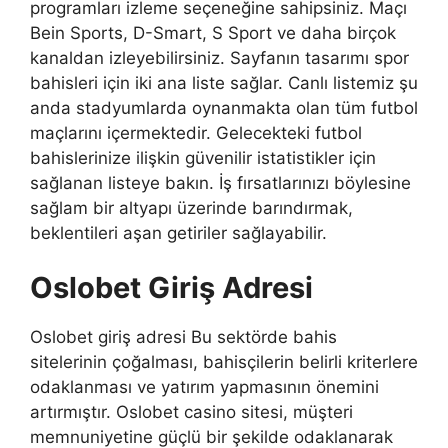
programları izleme seçeneğine sahipsiniz. Maçı
Bein Sports, D-Smart, S Sport ve daha birçok
kanaldan izleyebilirsiniz. Sayfanın tasarımı spor
bahisleri için iki ana liste sağlar. Canlı listemiz şu
anda stadyumlarda oynanmakta olan tüm futbol
maçlarını içermektedir. Gelecekteki futbol
bahislerinize ilişkin güvenilir istatistikler için
sağlanan listeye bakın. İş fırsatlarınızı böylesine
sağlam bir altyapı üzerinde barındırmak,
beklentileri aşan getiriler sağlayabilir.
Oslobet Giriş Adresi
Oslobet giriş adresi Bu sektörde bahis
sitelerinin çoğalması, bahisçilerin belirli kriterlere
odaklanması ve yatırım yapmasının önemini
artırmıştır. Oslobet casino sitesi, müşteri
memnuniyetine güçlü bir şekilde odaklanarak