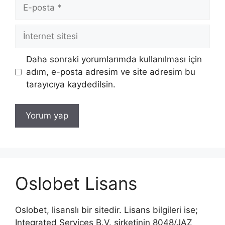
E-
posta
İnternet
sitesi
Daha sonraki yorumlarımda kullanılması için
adım, e-posta adresim ve site adresim bu
tarayıcıya kaydedilsin.
Oslobet Lisans
Oslobet, lisanslı bir sitedir. Lisans bilgileri ise;
Integrated Services B.V. şirketinin 8048/JAZ