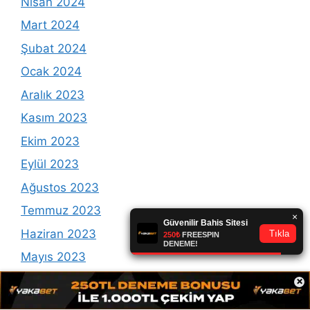
Nisan 2024
Mart 2024
Şubat 2024
Ocak 2024
Aralık 2023
Kasım 2023
Ekim 2023
Eylül 2023
Ağustos 2023
Temmuz 2023
Haziran 2023
Mayıs 2023
Nisan 2023
×
Mart 2023