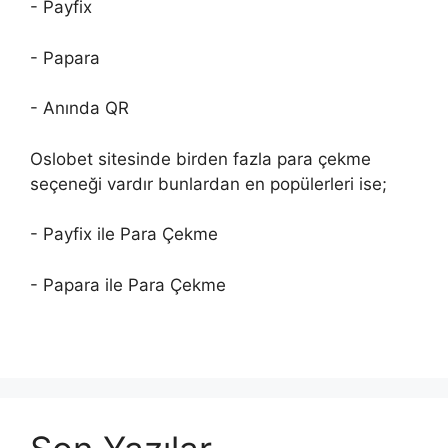
- Payfix
- Papara
- Anında QR
Oslobet sitesinde birden fazla para çekme
seçeneği vardır bunlardan en popülerleri ise;
- Payfix ile Para Çekme
- Papara ile Para Çekme