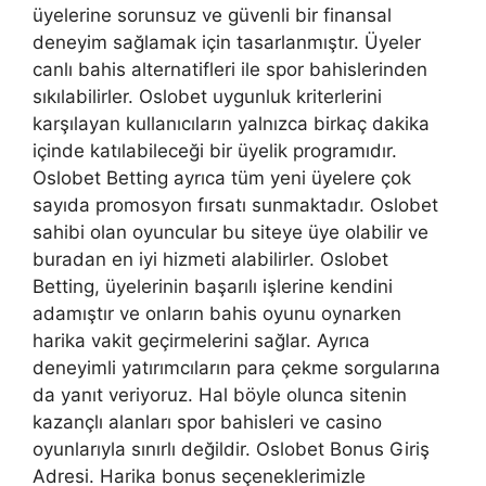
üyelerine sorunsuz ve güvenli bir finansal
deneyim sağlamak için tasarlanmıştır. Üyeler
canlı bahis alternatifleri ile spor bahislerinden
sıkılabilirler. Oslobet uygunluk kriterlerini
karşılayan kullanıcıların yalnızca birkaç dakika
içinde katılabileceği bir üyelik programıdır.
Oslobet Betting ayrıca tüm yeni üyelere çok
sayıda promosyon fırsatı sunmaktadır. Oslobet
sahibi olan oyuncular bu siteye üye olabilir ve
buradan en iyi hizmeti alabilirler. Oslobet
Betting, üyelerinin başarılı işlerine kendini
adamıştır ve onların bahis oyunu oynarken
harika vakit geçirmelerini sağlar. Ayrıca
deneyimli yatırımcıların para çekme sorgularına
da yanıt veriyoruz. Hal böyle olunca sitenin
kazançlı alanları spor bahisleri ve casino
oyunlarıyla sınırlı değildir. Oslobet Bonus Giriş
Adresi. Harika bonus seçeneklerimizle