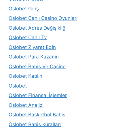
Oslobet Giriş
Oslobet Canlı Casino Oyunları
Oslobet Adres Değişikliği
Oslobet Canlı Tv
Oslobet Ziyaret Edin
Oslobet Para Kazanın
Oslobet Bahis Ve Casino
Oslobet Katılın
Oslobet
Oslobet Finansal İşlemler
Oslobet Analizi
Oslobet Basketbol Bahis
Oslobet Bahis Kuralları