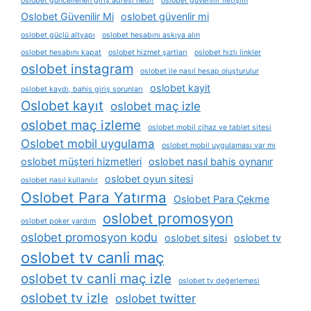
oslobet güncellenen giriş adresi nedir
oslobet güvenilir i̇letişim
Oslobet Güvenilir Mi
oslobet güvenlir mi
oslobet güçlü altyapı
oslobet hesabını askıya alın
oslobet hesabını kapat
oslobet hizmet şartları
oslobet hızlı linkler
oslobet instagram
oslobet i̇le nasıl hesap oluşturulur
oslobet kayit
oslobet kaydı, bahis giriş sorunları
Oslobet kayıt
oslobet maç izle
oslobet maç izleme
oslobet mobil cihaz ve tablet sitesi
Oslobet mobil uygulama
oslobet mobil uygulaması var mı
oslobet müşteri hizmetleri
oslobet nasıl bahis oynanır
oslobet oyun sitesi
oslobet nasıl kullanılır
Oslobet Para Yatırma
Oslobet Para Çekme
oslobet promosyon
oslobet poker yardım
oslobet promosyon kodu
oslobet sitesi
oslobet tv
oslobet tv canli maç
oslobet tv canli maç izle
oslobet tv değerlemesi
oslobet tv izle
oslobet twitter