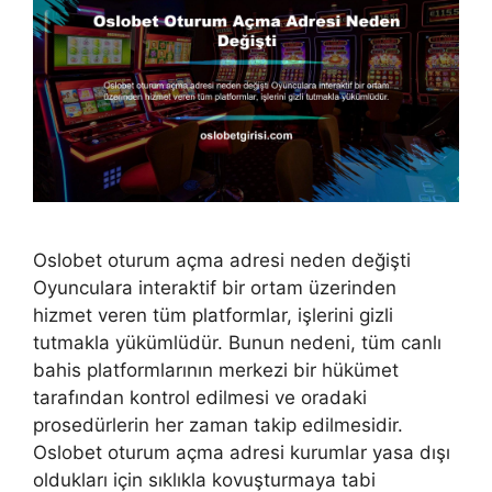
Oslobet oturum açma adresi neden değişti
Oyunculara interaktif bir ortam üzerinden
hizmet veren tüm platformlar, işlerini gizli
tutmakla yükümlüdür. Bunun nedeni, tüm canlı
bahis platformlarının merkezi bir hükümet
tarafından kontrol edilmesi ve oradaki
prosedürlerin her zaman takip edilmesidir.
Oslobet oturum açma adresi kurumlar yasa dışı
oldukları için sıklıkla kovuşturmaya tabi