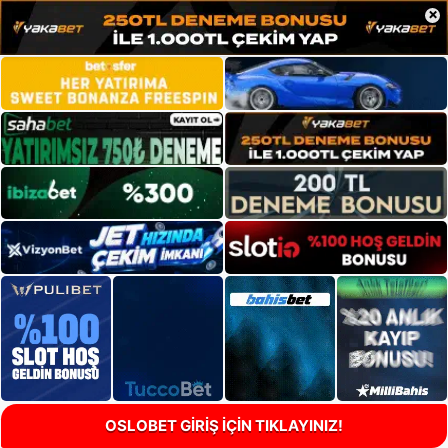
×
OSLOBET GİRİŞ İÇİN TIKLAYINIZ!