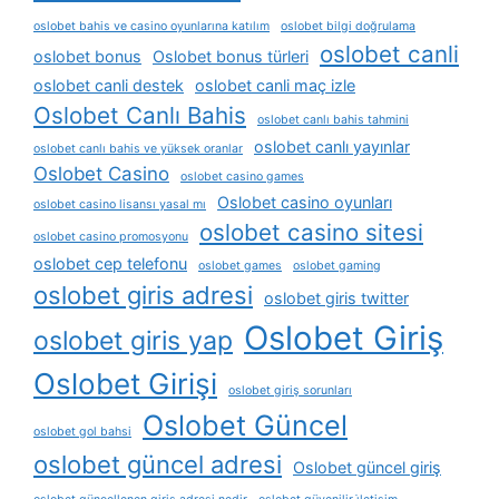
oslobet bahis ve casino oyunlarına katılım
oslobet bilgi doğrulama
oslobet canli
oslobet bonus
Oslobet bonus türleri
oslobet canli destek
oslobet canli maç izle
Oslobet Canlı Bahis
oslobet canlı bahis tahmini
oslobet canlı yayınlar
oslobet canlı bahis ve yüksek oranlar
Oslobet Casino
oslobet casino games
Oslobet casino oyunları
oslobet casino lisansı yasal mı
oslobet casino sitesi
oslobet casino promosyonu
oslobet cep telefonu
oslobet games
oslobet gaming
oslobet giris adresi
oslobet giris twitter
Oslobet Giriş
oslobet giris yap
Oslobet Girişi
oslobet giriş sorunları
Oslobet Güncel
oslobet gol bahsi
oslobet güncel adresi
Oslobet güncel giriş