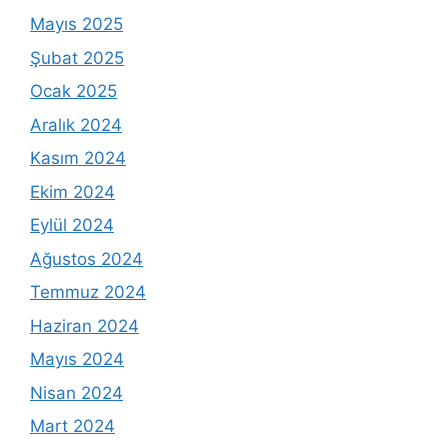
Mayıs 2025
Şubat 2025
Ocak 2025
Aralık 2024
Kasım 2024
Ekim 2024
Eylül 2024
Ağustos 2024
Temmuz 2024
Haziran 2024
Mayıs 2024
Nisan 2024
Mart 2024