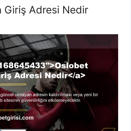
Giriş Adresi Nedir