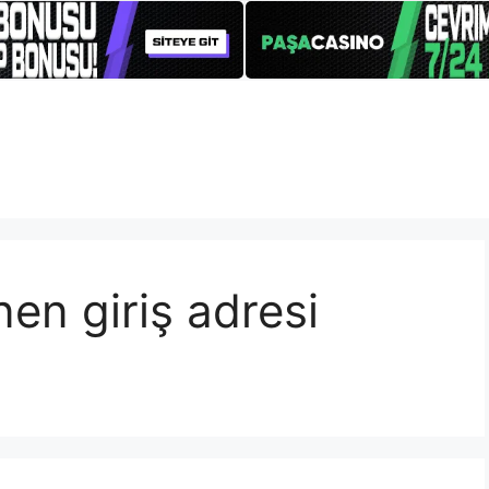
en giriş adresi