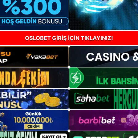
OSLOBET GİRİŞ İÇİN TIKLAYINIZ!