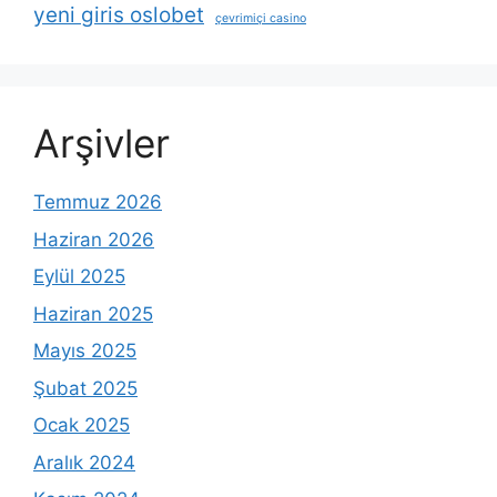
yeni giris oslobet
çevrimiçi casino
Arşivler
Temmuz 2026
Haziran 2026
Eylül 2025
Haziran 2025
Mayıs 2025
Şubat 2025
Ocak 2025
Aralık 2024