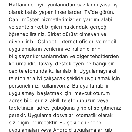
Haftanın en iyi oyunlarından bazılarını yasadışı
olarak bahis yapan insanlardan TV’de görün.
Canlı müşteri hizmetlerimizden yardım alabilir
ve sahte şirket bilgileri hakkındaki gerçeği
öğrenebilirsiniz. Şirket dürüst olmayan ve
güvenilir bir Oslobet. İnternet ofisleri ve mobil
uygulamaların verilerini ve kullanıcılarını
bilgisayar korsanlarından ve diğer tehditlerden
korumalıdır. Java’yı destekleyen herhangi bir
cep telefonunda kullanılabilir. Uygulamayı akıllı
telefonlarla iyi çalışacak şekilde uygulamak için
personelimizi kullanıyoruz. Bu uyarlanabilir
uygulamayı başlatmak için, mevcut oturum
adres bilgilerinizi akıllı telefonunuzun veya
tabletinizin adres çubuğuna girip ofise gitmeniz
gerekir. Uygulama dosyaları otomatik olarak
sizin için indirecektir. Bu şekilde iPhone
uygulamaları veya Android uygulamaları gibi