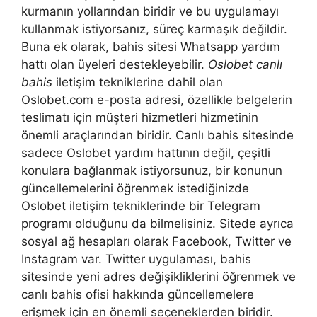
kurmanın yollarından biridir ve bu uygulamayı
kullanmak istiyorsanız, süreç karmaşık değildir.
Buna ek olarak, bahis sitesi Whatsapp yardım
hattı olan üyeleri destekleyebilir.
Oslobet canlı
bahis
iletişim tekniklerine dahil olan
Oslobet.com e-posta adresi, özellikle belgelerin
teslimatı için müşteri hizmetleri hizmetinin
önemli araçlarından biridir. Canlı bahis sitesinde
sadece Oslobet yardım hattının değil, çeşitli
konulara bağlanmak istiyorsunuz, bir konunun
güncellemelerini öğrenmek istediğinizde
Oslobet iletişim tekniklerinde bir Telegram
programı olduğunu da bilmelisiniz. Sitede ayrıca
sosyal ağ hesapları olarak Facebook, Twitter ve
Instagram var. Twitter uygulaması, bahis
sitesinde yeni adres değişikliklerini öğrenmek ve
canlı bahis ofisi hakkında güncellemelere
erişmek için en önemli seçeneklerden biridir.