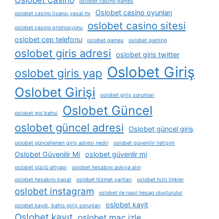
Oslobet Casino
oslobet casino games
Oslobet casino oyunları
oslobet casino lisansı yasal mı
oslobet casino sitesi
oslobet casino promosyonu
oslobet cep telefonu
oslobet games
oslobet gaming
oslobet giris adresi
oslobet giris twitter
Oslobet Giriş
oslobet giris yap
Oslobet Girişi
oslobet giriş sorunları
Oslobet Güncel
oslobet gol bahsi
oslobet güncel adresi
Oslobet güncel giriş
oslobet güncellenen giriş adresi nedir
oslobet güvenilir i̇letişim
Oslobet Güvenilir Mi
oslobet güvenlir mi
oslobet güçlü altyapı
oslobet hesabını askıya alın
oslobet hesabını kapat
oslobet hizmet şartları
oslobet hızlı linkler
oslobet instagram
oslobet i̇le nasıl hesap oluşturulur
oslobet kayit
oslobet kaydı, bahis giriş sorunları
Oslobet kayıt
oslobet maç izle