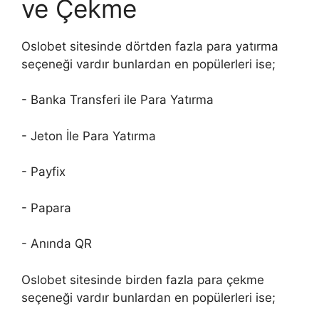
ve Çekme
Oslobet sitesinde dörtden fazla para yatırma
seçeneği vardır bunlardan en popülerleri ise;
- Banka Transferi ile Para Yatırma
- Jeton İle Para Yatırma
- Payfix
- Papara
- Anında QR
Oslobet sitesinde birden fazla para çekme
seçeneği vardır bunlardan en popülerleri ise;