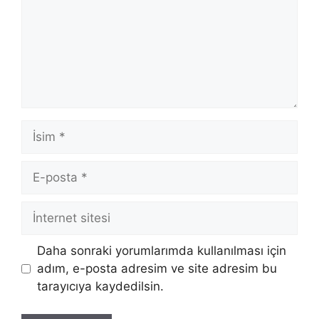
İsim
E-
posta
İnternet
sitesi
Daha sonraki yorumlarımda kullanılması için
adım, e-posta adresim ve site adresim bu
tarayıcıya kaydedilsin.