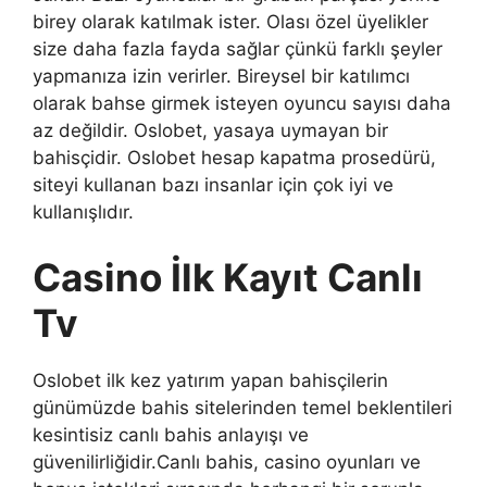
birey olarak katılmak ister. Olası özel üyelikler
size daha fazla fayda sağlar çünkü farklı şeyler
yapmanıza izin verirler. Bireysel bir katılımcı
olarak bahse girmek isteyen oyuncu sayısı daha
az değildir. Oslobet, yasaya uymayan bir
bahisçidir. Oslobet hesap kapatma prosedürü,
siteyi kullanan bazı insanlar için çok iyi ve
kullanışlıdır.
Casino İlk Kayıt Canlı
Tv
Oslobet ilk kez yatırım yapan bahisçilerin
günümüzde bahis sitelerinden temel beklentileri
kesintisiz canlı bahis anlayışı ve
güvenilirliğidir.Canlı bahis, casino oyunları ve