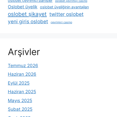
oslobet çevrimiçi bahisler
oslobet çevrimiçi casino
Oslobet üyelik
oslobet üyeliğinin avantajları
oslobet şikayet
twitter oslobet
yeni giris oslobet
çevrimiçi casino
Arşivler
Temmuz 2026
Haziran 2026
Eylül 2025
Haziran 2025
Mayıs 2025
Şubat 2025