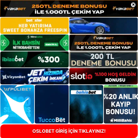
×
OSLOBET GİRİŞ İÇİN TIKLAYINIZ!