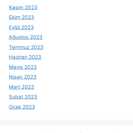
Kasım 2023
Ekim 2023
Eylül 2023
Ağustos 2023
Temmuz 2023
Haziran 2023
Mayıs 2023
Nisan 2023
Mart 2023
Şubat 2023
Ocak 2023