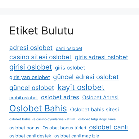
Etiket Bulutu
adresi oslobet
canli oslobet
casino sitesi oslobet
giris adresi oslobet
girisi oslobet
giris oslobet
güncel adresi oslobet
giris yap oslobet
kayit oslobet
güncel oslobet
oslobet adres
Oslobet Adresi
mobil oslobet
Oslobet Bahis
Oslobet bahis sitesi
oslobet bahis ve casino oyunlarına katılım
oslobet bilgi doğrulama
oslobet canli
oslobet bonus
Oslobet bonus türleri
oslobet canli destek
oslobet canli maç izle