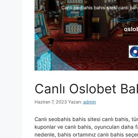
Canlı Oslobet Bah
Haziran 7, 2023
Yazarı:
admin
Canlı seobahis bahis sitesi canlı bahis, t
kuponlar ve canlı bahis, oyuncuları daha 
nedenle, bahis ortamınız canlı bahis seçe