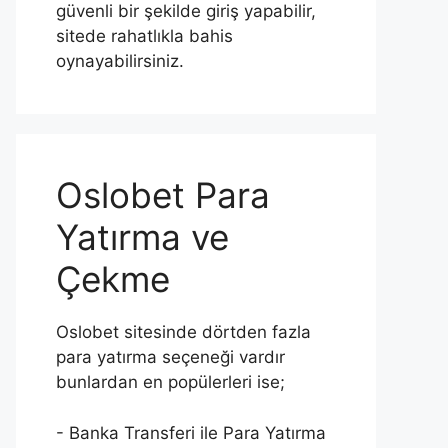
güvenli bir şekilde giriş yapabilir,
sitede rahatlıkla bahis
oynayabilirsiniz.
Oslobet Para
Yatırma ve
Çekme
Oslobet sitesinde dörtden fazla
para yatırma seçeneği vardır
bunlardan en popülerleri ise;
- Banka Transferi ile Para Yatırma