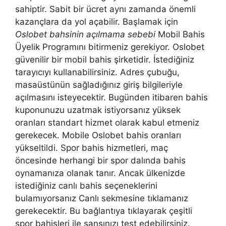
sahiptir. Sabit bir ücret aynı zamanda önemli
kazançlara da yol açabilir. Başlamak için
Oslobet bahsinin açılmama sebebi
Mobil Bahis
Üyelik Programını bitirmeniz gerekiyor. Oslobet
güvenilir bir mobil bahis şirketidir. İstediğiniz
tarayıcıyı kullanabilirsiniz. Adres çubuğu,
masaüstünün sağladığınız giriş bilgileriyle
açılmasını isteyecektir. Bugünden itibaren bahis
kuponunuzu uzatmak istiyorsanız yüksek
oranları standart hizmet olarak kabul etmeniz
gerekecek. Mobile Oslobet bahis oranları
yükseltildi. Spor bahis hizmetleri, maç
öncesinde herhangi bir spor dalında bahis
oynamanıza olanak tanır. Ancak ülkenizde
istediğiniz canlı bahis seçeneklerini
bulamıyorsanız Canlı sekmesine tıklamanız
gerekecektir. Bu bağlantıya tıklayarak çeşitli
spor bahisleri ile şansınızı test edebilirsiniz.