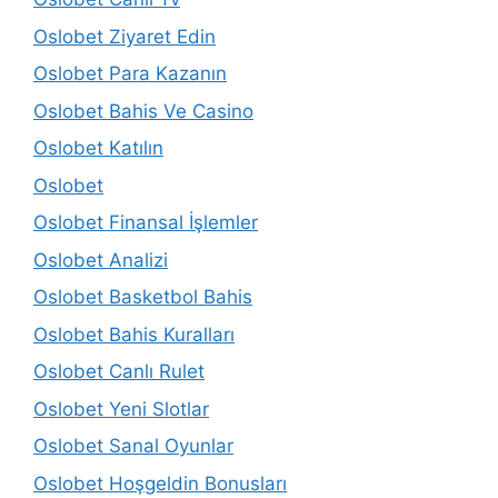
Oslobet Ziyaret Edin
Oslobet Para Kazanın
Oslobet Bahis Ve Casino
Oslobet Katılın
Oslobet
Oslobet Finansal İşlemler
Oslobet Analizi
Oslobet Basketbol Bahis
Oslobet Bahis Kuralları
Oslobet Canlı Rulet
Oslobet Yeni Slotlar
Oslobet Sanal Oyunlar
Oslobet Hoşgeldin Bonusları