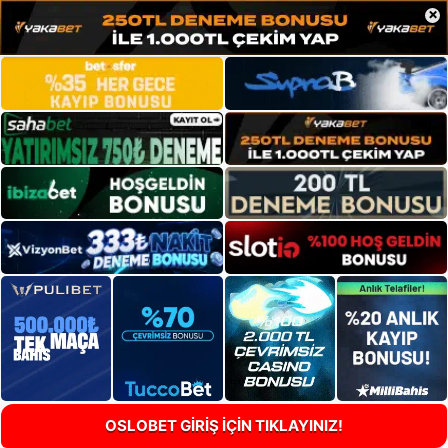
×
OSLOBET GİRİŞ İÇİN TIKLAYINIZ!