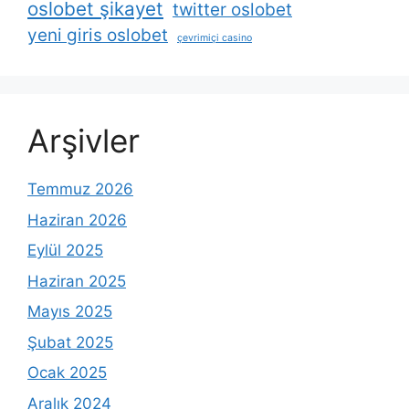
oslobet şikayet
twitter oslobet
yeni giris oslobet
çevrimiçi casino
Arşivler
Temmuz 2026
Haziran 2026
Eylül 2025
Haziran 2025
Mayıs 2025
Şubat 2025
Ocak 2025
Aralık 2024