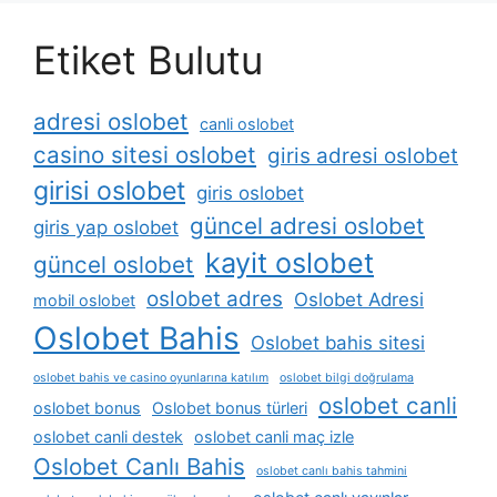
Etiket Bulutu
adresi oslobet
canli oslobet
casino sitesi oslobet
giris adresi oslobet
girisi oslobet
giris oslobet
güncel adresi oslobet
giris yap oslobet
kayit oslobet
güncel oslobet
oslobet adres
Oslobet Adresi
mobil oslobet
Oslobet Bahis
Oslobet bahis sitesi
oslobet bahis ve casino oyunlarına katılım
oslobet bilgi doğrulama
oslobet canli
oslobet bonus
Oslobet bonus türleri
oslobet canli destek
oslobet canli maç izle
Oslobet Canlı Bahis
oslobet canlı bahis tahmini