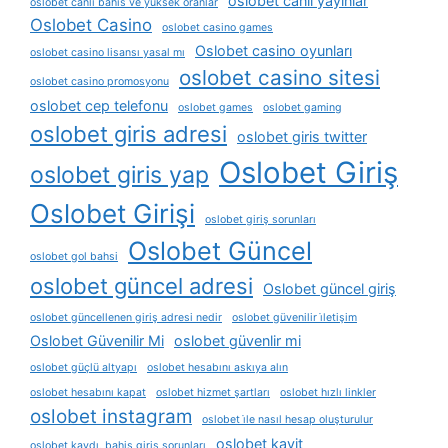
oslobet canlı yayınlar
oslobet canlı bahis ve yüksek oranlar
Oslobet Casino
oslobet casino games
Oslobet casino oyunları
oslobet casino lisansı yasal mı
oslobet casino sitesi
oslobet casino promosyonu
oslobet cep telefonu
oslobet games
oslobet gaming
oslobet giris adresi
oslobet giris twitter
Oslobet Giriş
oslobet giris yap
Oslobet Girişi
oslobet giriş sorunları
Oslobet Güncel
oslobet gol bahsi
oslobet güncel adresi
Oslobet güncel giriş
oslobet güncellenen giriş adresi nedir
oslobet güvenilir i̇letişim
Oslobet Güvenilir Mi
oslobet güvenlir mi
oslobet güçlü altyapı
oslobet hesabını askıya alın
oslobet hesabını kapat
oslobet hizmet şartları
oslobet hızlı linkler
oslobet instagram
oslobet i̇le nasıl hesap oluşturulur
oslobet kayit
oslobet kaydı, bahis giriş sorunları