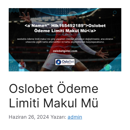
Oslobet Ödeme
Limiti Makul Mü
Haziran 26, 2024
Yazarı:
admin