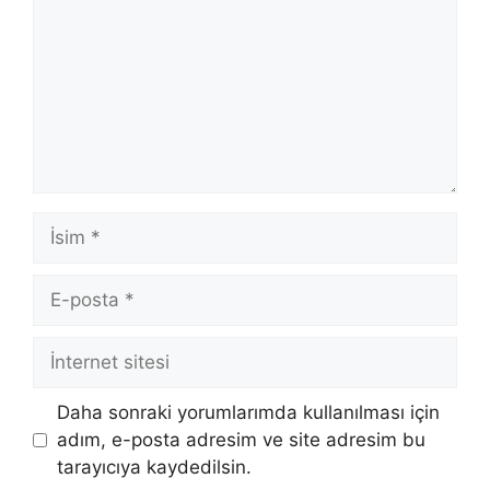
İsim
E-
posta
İnternet
sitesi
Daha sonraki yorumlarımda kullanılması için
adım, e-posta adresim ve site adresim bu
tarayıcıya kaydedilsin.