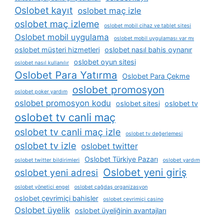
Oslobet kayıt
oslobet maç izle
oslobet maç izleme
oslobet mobil cihaz ve tablet sitesi
Oslobet mobil uygulama
oslobet mobil uygulaması var mı
oslobet müşteri hizmetleri
oslobet nasıl bahis oynanır
oslobet oyun sitesi
oslobet nasıl kullanılır
Oslobet Para Yatırma
Oslobet Para Çekme
oslobet promosyon
oslobet poker yardım
oslobet promosyon kodu
oslobet sitesi
oslobet tv
oslobet tv canli maç
oslobet tv canli maç izle
oslobet tv değerlemesi
oslobet tv izle
oslobet twitter
Oslobet Türkiye Pazarı
oslobet twitter bildirimleri
oslobet yardım
Oslobet yeni giriş
oslobet yeni adresi
oslobet yönetici engel
oslobet çağdaş organizasyon
oslobet çevrimiçi bahisler
oslobet çevrimiçi casino
Oslobet üyelik
oslobet üyeliğinin avantajları