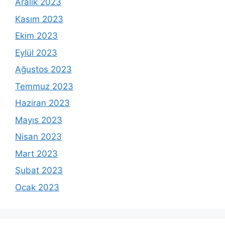
Aralık 2023
Kasım 2023
Ekim 2023
Eylül 2023
Ağustos 2023
Temmuz 2023
Haziran 2023
Mayıs 2023
Nisan 2023
Mart 2023
Şubat 2023
Ocak 2023