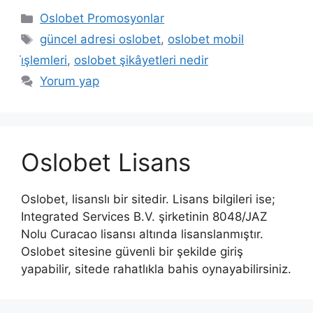
Kategoriler
Oslobet Promosyonlar
Etiketler
güncel adresi oslobet
,
oslobet mobil
i̇şlemleri
,
oslobet şikâyetleri nedir
Yorum yap
Oslobet Lisans
Oslobet, lisanslı bir sitedir. Lisans bilgileri ise;
Integrated Services B.V. şirketinin 8048/JAZ
Nolu Curacao lisansı altında lisanslanmıştır.
Oslobet sitesine güvenli bir şekilde giriş
yapabilir, sitede rahatlıkla bahis oynayabilirsiniz.