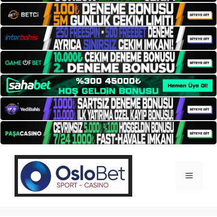
İçeriğe
atla
Menü