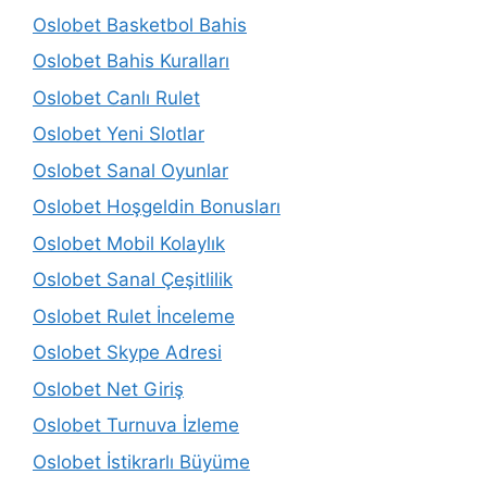
Oslobet Basketbol Bahis
Oslobet Bahis Kuralları
Oslobet Canlı Rulet
Oslobet Yeni Slotlar
Oslobet Sanal Oyunlar
Oslobet Hoşgeldin Bonusları
Oslobet Mobil Kolaylık
Oslobet Sanal Çeşitlilik
Oslobet Rulet İnceleme
Oslobet Skype Adresi
Oslobet Net Giriş
Oslobet Turnuva İzleme
Oslobet İstikrarlı Büyüme