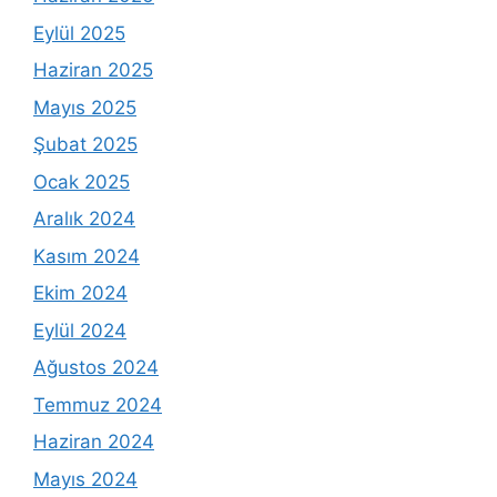
Eylül 2025
Haziran 2025
Mayıs 2025
Şubat 2025
Ocak 2025
Aralık 2024
Kasım 2024
Ekim 2024
Eylül 2024
Ağustos 2024
Temmuz 2024
Haziran 2024
Mayıs 2024