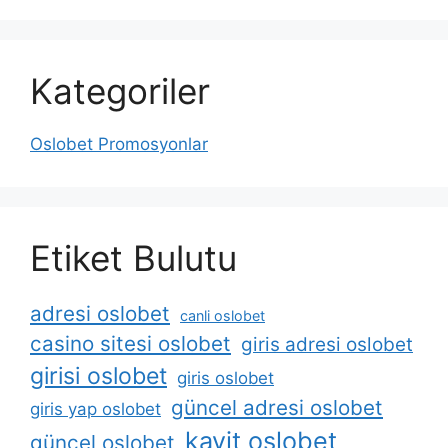
Kategoriler
Oslobet Promosyonlar
Etiket Bulutu
adresi oslobet
canli oslobet
casino sitesi oslobet
giris adresi oslobet
girisi oslobet
giris oslobet
güncel adresi oslobet
giris yap oslobet
kayit oslobet
güncel oslobet