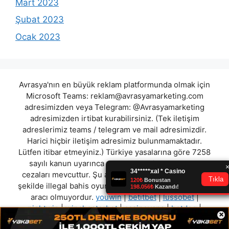
Mart 2023
Şubat 2023
Ocak 2023
Avrasya'nın en büyük reklam platformunda olmak için
Microsoft Teams:
reklam@avrasyamarketing.com
adresimizden veya Telegram: @Avrasyamarketing
adresimizden irtibat kurabilirsiniz. (Tek iletişim
adreslerimiz teams / telegram ve mail adresimizdir.
Harici hiçbir iletişim adresimiz bulunmamaktadır.
Lütfen itibar etmeyiniz.) Türkiye yasalarına göre 7258
sayılı kanun uyarınca yasa dışı bahis oynamanın
cezaları mevcuttur. Şu an bulunduğunuz site hiç bir
şekilde illegal bahis oyunları oynatmıyor ve oynamaya
aracı olmuyordur.
youwin
|
betitbet
|
lussobet
|
nightwin
|
winchesterbet
|
casinovans
|
betdog
|
×
bahiszone