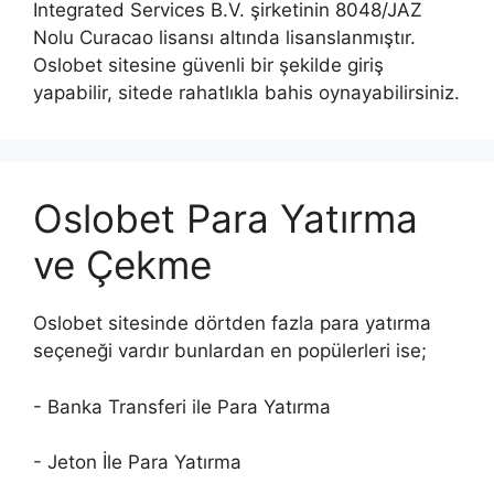
Integrated Services B.V. şirketinin 8048/JAZ
Nolu Curacao lisansı altında lisanslanmıştır.
Oslobet sitesine güvenli bir şekilde giriş
yapabilir, sitede rahatlıkla bahis oynayabilirsiniz.
Oslobet Para Yatırma
ve Çekme
Oslobet sitesinde dörtden fazla para yatırma
seçeneği vardır bunlardan en popülerleri ise;
- Banka Transferi ile Para Yatırma
- Jeton İle Para Yatırma