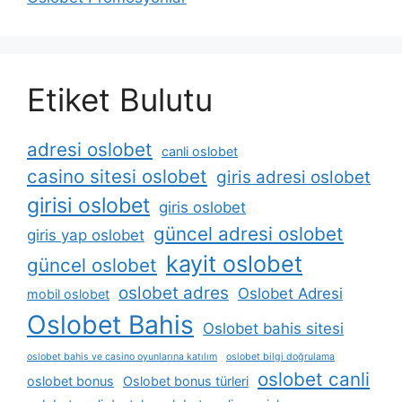
Etiket Bulutu
adresi oslobet
canli oslobet
casino sitesi oslobet
giris adresi oslobet
girisi oslobet
giris oslobet
güncel adresi oslobet
giris yap oslobet
kayit oslobet
güncel oslobet
oslobet adres
Oslobet Adresi
mobil oslobet
Oslobet Bahis
Oslobet bahis sitesi
oslobet bahis ve casino oyunlarına katılım
oslobet bilgi doğrulama
oslobet canli
oslobet bonus
Oslobet bonus türleri