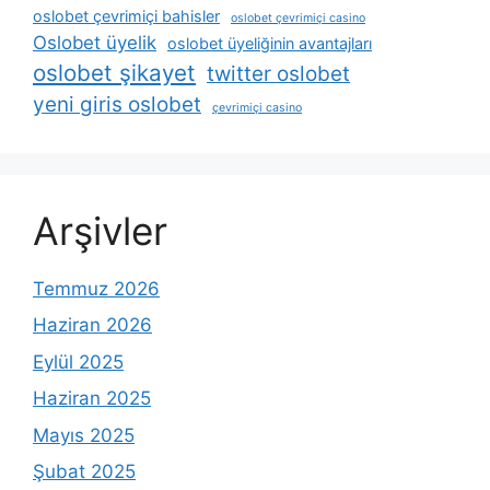
oslobet çevrimiçi bahisler
oslobet çevrimiçi casino
Oslobet üyelik
oslobet üyeliğinin avantajları
oslobet şikayet
twitter oslobet
yeni giris oslobet
çevrimiçi casino
Arşivler
Temmuz 2026
Haziran 2026
Eylül 2025
Haziran 2025
Mayıs 2025
Şubat 2025