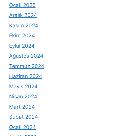
Ocak 2025
Aralık 2024
Kasım 2024
Ekim 2024
Eylül 2024
Ağustos 2024
Temmuz 2024
Haziran 2024
Mayıs 2024
Nisan 2024
Mart 2024
Şubat 2024
Ocak 2024