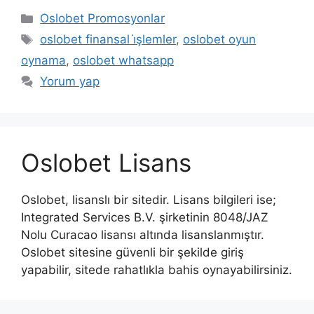
Kategoriler
Oslobet Promosyonlar
Etiketler
oslobet finansal i̇şlemler
,
oslobet oyun
oynama
,
oslobet whatsapp
Yorum yap
Oslobet Lisans
Oslobet, lisanslı bir sitedir. Lisans bilgileri ise;
Integrated Services B.V. şirketinin 8048/JAZ
Nolu Curacao lisansı altında lisanslanmıştır.
Oslobet sitesine güvenli bir şekilde giriş
yapabilir, sitede rahatlıkla bahis oynayabilirsiniz.