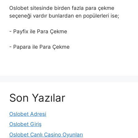
Oslobet sitesinde birden fazla para çekme
seçeneği vardır bunlardan en popülerleri ise;
- Payfix ile Para Çekme
- Papara ile Para Çekme
Son Yazılar
Oslobet Adresi
Oslobet Giriş
Oslobet Canlı Casino Oyunları