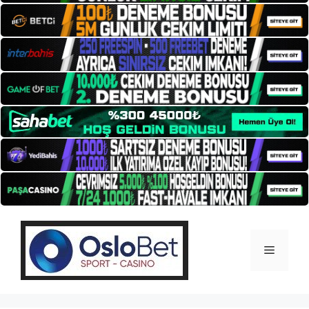
İçeriğe
atla
Menü