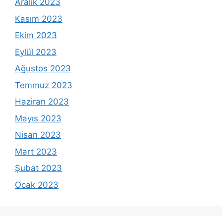
Aralık 2023
Kasım 2023
Ekim 2023
Eylül 2023
Ağustos 2023
Temmuz 2023
Haziran 2023
Mayıs 2023
Nisan 2023
Mart 2023
Şubat 2023
Ocak 2023