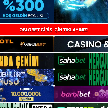
OSLOBET GİRİŞ İÇİN TIKLAYINIZ!