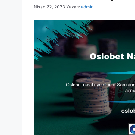
Nisan 22, 2023
Yazarı:
admin