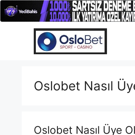
İçeriğe
atla
Oslobet Nasıl Üy
Oslobet Nasıl Üye O