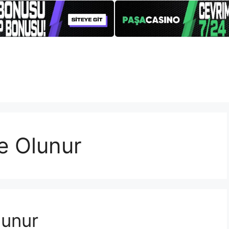
e Olunur
lunur