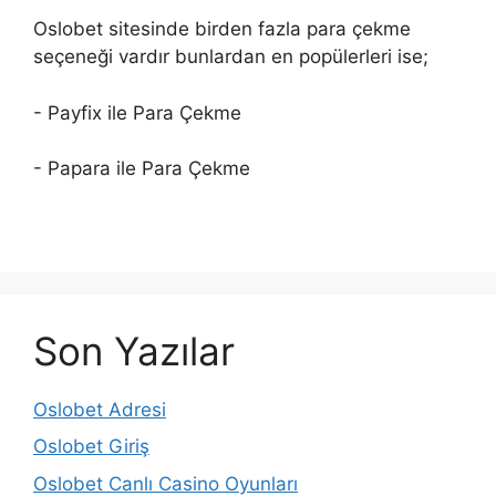
Oslobet sitesinde birden fazla para çekme
seçeneği vardır bunlardan en popülerleri ise;
- Payfix ile Para Çekme
- Papara ile Para Çekme
Son Yazılar
Oslobet Adresi
Oslobet Giriş
Oslobet Canlı Casino Oyunları