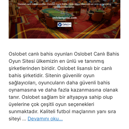
Oslobet canlı bahis oyunları Oslobet Canlı Bahis
Oyun Sitesi ülkemizin en ünlü ve tanınmış
şirketlerinden biridir. Oslobet lisanslı bir canlı
bahis şirketidir. Sitenin güvenilir oyun
sağlayıcıları, oyuncuların daha güvenli bahis
oynamasına ve daha fazla kazanmasına olanak
tanır. Oslobet sağlam bir altyapıya sahip olup
üyelerine çok çeşitli oyun seçenekleri
sunmaktadır. Kaliteli futbol maçlarının yanı sıra
siteyi …
Devamını oku…