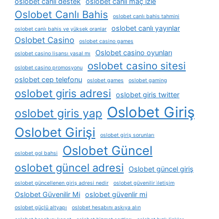
oslobet canli destek
oslobet canli maç izle
Oslobet Canlı Bahis
oslobet canlı bahis tahmini
oslobet canlı yayınlar
oslobet canlı bahis ve yüksek oranlar
Oslobet Casino
oslobet casino games
Oslobet casino oyunları
oslobet casino lisansı yasal mı
oslobet casino sitesi
oslobet casino promosyonu
oslobet cep telefonu
oslobet games
oslobet gaming
oslobet giris adresi
oslobet giris twitter
Oslobet Giriş
oslobet giris yap
Oslobet Girişi
oslobet giriş sorunları
Oslobet Güncel
oslobet gol bahsi
oslobet güncel adresi
Oslobet güncel giriş
oslobet güncellenen giriş adresi nedir
oslobet güvenilir i̇letişim
Oslobet Güvenilir Mi
oslobet güvenlir mi
oslobet güçlü altyapı
oslobet hesabını askıya alın