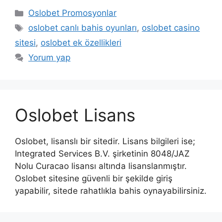
Kategoriler
Oslobet Promosyonlar
Etiketler
oslobet canlı bahis oyunları
,
oslobet casino
sitesi
,
oslobet ek özellikleri
Yorum yap
Oslobet Lisans
Oslobet, lisanslı bir sitedir. Lisans bilgileri ise;
Integrated Services B.V. şirketinin 8048/JAZ
Nolu Curacao lisansı altında lisanslanmıştır.
Oslobet sitesine güvenli bir şekilde giriş
yapabilir, sitede rahatlıkla bahis oynayabilirsiniz.