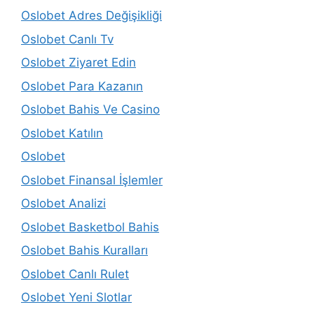
Oslobet Adres Değişikliği
Oslobet Canlı Tv
Oslobet Ziyaret Edin
Oslobet Para Kazanın
Oslobet Bahis Ve Casino
Oslobet Katılın
Oslobet
Oslobet Finansal İşlemler
Oslobet Analizi
Oslobet Basketbol Bahis
Oslobet Bahis Kuralları
Oslobet Canlı Rulet
Oslobet Yeni Slotlar