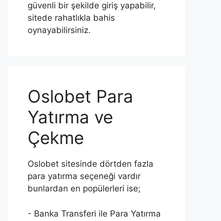
güvenli bir şekilde giriş yapabilir,
sitede rahatlıkla bahis
oynayabilirsiniz.
Oslobet Para
Yatırma ve
Çekme
Oslobet sitesinde dörtden fazla
para yatırma seçeneği vardır
bunlardan en popülerleri ise;
- Banka Transferi ile Para Yatırma