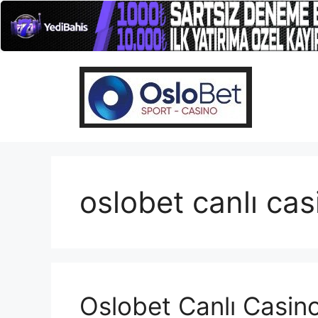
İçeriğe
atla
oslobet canlı ca
Oslobet Canlı Casin