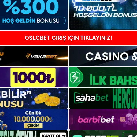
OSLOBET GİRİŞ İÇİN TIKLAYINIZ!