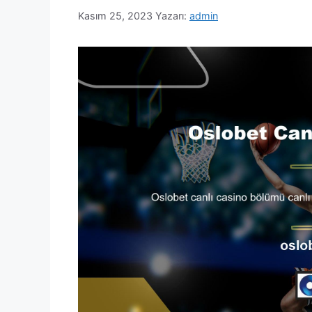
Kasım 25, 2023
Yazarı:
admin