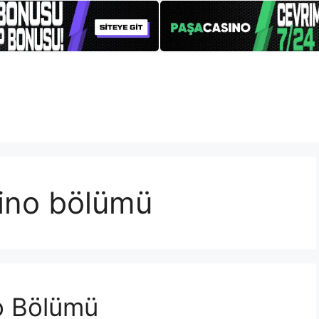
sino bölümü
o Bölümü