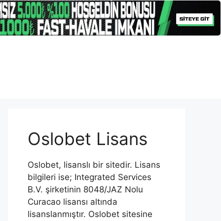
Oslobet Lisans
Oslobet, lisanslı bir sitedir. Lisans
bilgileri ise; Integrated Services
B.V. şirketinin 8048/JAZ Nolu
Curacao lisansı altında
lisanslanmıştır. Oslobet sitesine