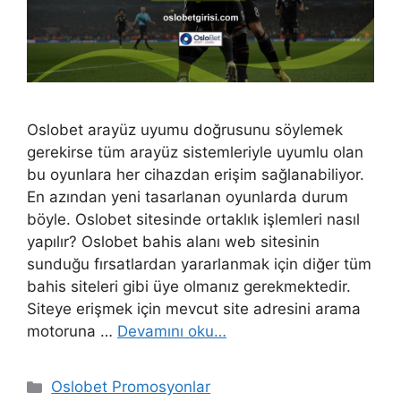
Oslobet arayüz uyumu doğrusunu söylemek
gerekirse tüm arayüz sistemleriyle uyumlu olan
bu oyunlara her cihazdan erişim sağlanabiliyor.
En azından yeni tasarlanan oyunlarda durum
böyle. Oslobet sitesinde ortaklık işlemleri nasıl
yapılır? Oslobet bahis alanı web sitesinin
sunduğu fırsatlardan yararlanmak için diğer tüm
bahis siteleri gibi üye olmanız gerekmektedir.
Siteye erişmek için mevcut site adresini arama
motoruna …
Devamını oku…
Kategoriler
Oslobet Promosyonlar