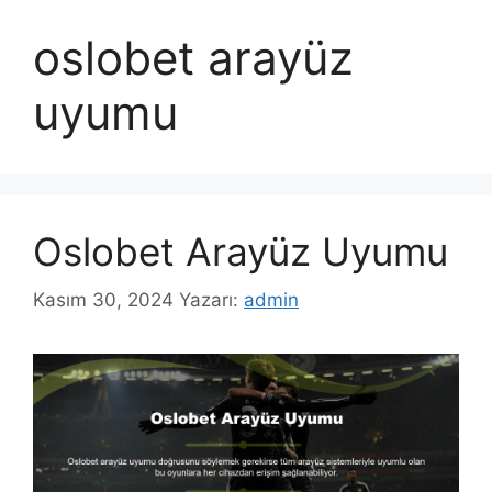
oslobet arayüz
uyumu
Oslobet Arayüz Uyumu
Kasım 30, 2024
Yazarı:
admin