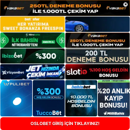
×
OSLOBET GİRİŞ İÇİN TIKLAYINIZ!