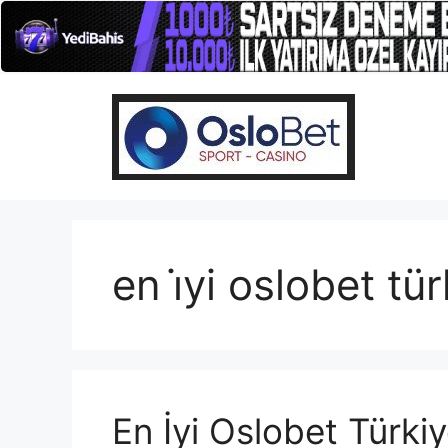
İçeriğe
atla
en i̇yi oslobet tü
En İyi Oslobet Türkiy