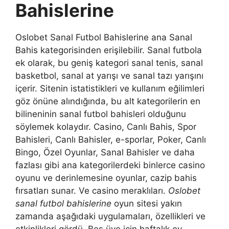
Bahislerine
Oslobet Sanal Futbol Bahislerine ana Sanal
Bahis kategorisinden erişilebilir. Sanal futbola
ek olarak, bu geniş kategori sanal tenis, sanal
basketbol, ​​sanal at yarışı ve sanal tazı yarışını
içerir. Sitenin istatistikleri ve kullanım eğilimleri
göz önüne alındığında, bu alt kategorilerin en
bilineninin sanal futbol bahisleri olduğunu
söylemek kolaydır. Casino, Canlı Bahis, Spor
Bahisleri, Canlı Bahisler, e-sporlar, Poker, Canlı
Bingo, Özel Oyunlar, Sanal Bahisler ve daha
fazlası gibi ana kategorilerdeki binlerce casino
oyunu ve derinlemesine oyunlar, cazip bahis
fırsatları sunar. Ve casino meraklıları.
Oslobet
sanal futbol bahislerine
oyun sitesi yakın
zamanda aşağıdaki uygulamaları, özellikleri ve
etkinlikleri gördü. Beş üye için haftalık ev