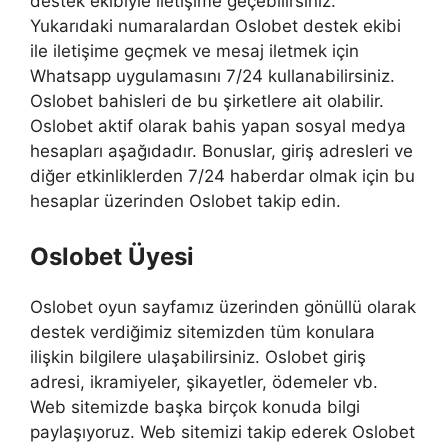
destek ekibiyle iletişime geçebilirsiniz.
Yukarıdaki numaralardan Oslobet destek ekibi
ile iletişime geçmek ve mesaj iletmek için
Whatsapp uygulamasını 7/24 kullanabilirsiniz.
Oslobet bahisleri de bu şirketlere ait olabilir.
Oslobet aktif olarak bahis yapan sosyal medya
hesapları aşağıdadır. Bonuslar, giriş adresleri ve
diğer etkinliklerden 7/24 haberdar olmak için bu
hesaplar üzerinden Oslobet takip edin.
Oslobet Üyesi
Oslobet oyun sayfamız üzerinden gönüllü olarak
destek verdiğimiz sitemizden tüm konulara
ilişkin bilgilere ulaşabilirsiniz. Oslobet giriş
adresi, ikramiyeler, şikayetler, ödemeler vb.
Web sitemizde başka birçok konuda bilgi
paylaşıyoruz. Web sitemizi takip ederek Oslobet