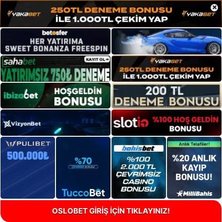
×
OSLOBET GİRİŞ İÇİN TIKLAYINIZ!