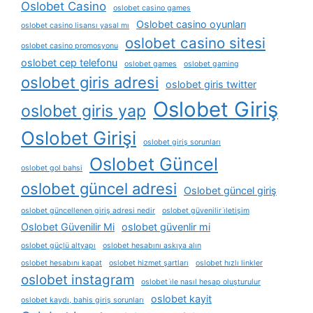
Oslobet Casino
oslobet casino games
Oslobet casino oyunları
oslobet casino lisansı yasal mı
oslobet casino sitesi
oslobet casino promosyonu
oslobet cep telefonu
oslobet games
oslobet gaming
oslobet giris adresi
oslobet giris twitter
Oslobet Giriş
oslobet giris yap
Oslobet Girişi
oslobet giriş sorunları
Oslobet Güncel
oslobet gol bahsi
oslobet güncel adresi
Oslobet güncel giriş
oslobet güncellenen giriş adresi nedir
oslobet güvenilir i̇letişim
Oslobet Güvenilir Mi
oslobet güvenlir mi
oslobet güçlü altyapı
oslobet hesabını askıya alın
oslobet hesabını kapat
oslobet hizmet şartları
oslobet hızlı linkler
oslobet instagram
oslobet i̇le nasıl hesap oluşturulur
oslobet kayit
oslobet kaydı, bahis giriş sorunları