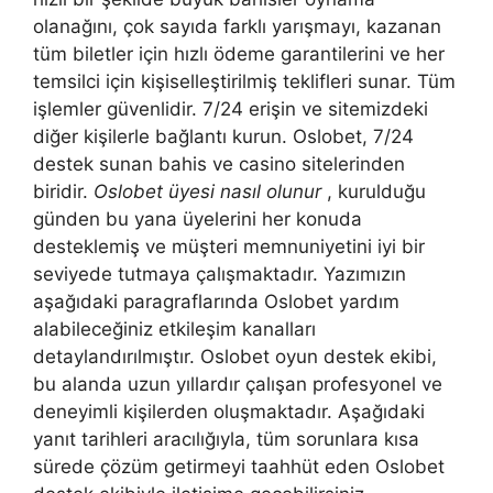
olanağını, çok sayıda farklı yarışmayı, kazanan
tüm biletler için hızlı ödeme garantilerini ve her
temsilci için kişiselleştirilmiş teklifleri sunar. Tüm
işlemler güvenlidir. 7/24 erişin ve sitemizdeki
diğer kişilerle bağlantı kurun. Oslobet, 7/24
destek sunan bahis ve casino sitelerinden
biridir.
Oslobet üyesi nasıl olunur
, kurulduğu
günden bu yana üyelerini her konuda
desteklemiş ve müşteri memnuniyetini iyi bir
seviyede tutmaya çalışmaktadır. Yazımızın
aşağıdaki paragraflarında Oslobet yardım
alabileceğiniz etkileşim kanalları
detaylandırılmıştır. Oslobet oyun destek ekibi,
bu alanda uzun yıllardır çalışan profesyonel ve
deneyimli kişilerden oluşmaktadır. Aşağıdaki
yanıt tarihleri ​​aracılığıyla, tüm sorunlara kısa
sürede çözüm getirmeyi taahhüt eden Oslobet