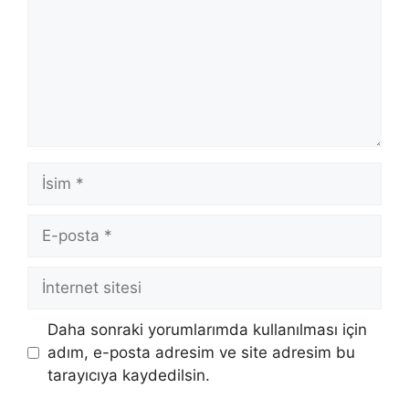
İsim
E-
posta
İnternet
sitesi
Daha sonraki yorumlarımda kullanılması için
adım, e-posta adresim ve site adresim bu
tarayıcıya kaydedilsin.