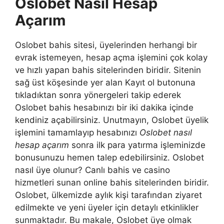
Oslobet Nasıl Hesap
Açarım
Oslobet bahis sitesi, üyelerinden herhangi bir
evrak istemeyen, hesap açma işlemini çok kolay
ve hızlı yapan bahis sitelerinden biridir. Sitenin
sağ üst köşesinde yer alan Kayıt ol butonuna
tıkladıktan sonra yönergeleri takip ederek
Oslobet bahis hesabınızı bir iki dakika içinde
kendiniz açabilirsiniz. Unutmayın, Oslobet üyelik
işlemini tamamlayıp hesabınızı
Oslobet nasıl
hesap açarım
sonra ilk para yatırma işleminizde
bonusunuzu hemen talep edebilirsiniz. Oslobet
nasıl üye olunur? Canlı bahis ve casino
hizmetleri sunan online bahis sitelerinden biridir.
Oslobet, ülkemizde aylık kişi tarafından ziyaret
edilmekte ve yeni üyeler için detaylı etkinlikler
sunmaktadır. Bu makale, Oslobet üye olmak