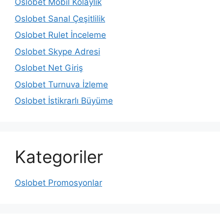
Oslobet Mobil Kolaylık
Oslobet Sanal Çeşitlilik
Oslobet Rulet İnceleme
Oslobet Skype Adresi
Oslobet Net Giriş
Oslobet Turnuva İzleme
Oslobet İstikrarlı Büyüme
Kategoriler
Oslobet Promosyonlar