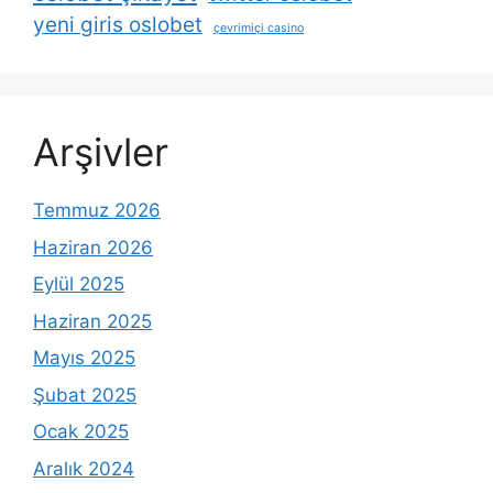
yeni giris oslobet
çevrimiçi casino
Arşivler
Temmuz 2026
Haziran 2026
Eylül 2025
Haziran 2025
Mayıs 2025
Şubat 2025
Ocak 2025
Aralık 2024