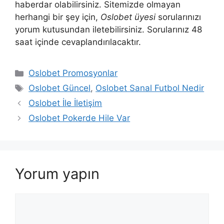
haberdar olabilirsiniz. Sitemizde olmayan
herhangi bir şey için,
Oslobet üyesi
sorularınızı
yorum kutusundan iletebilirsiniz. Sorularınız 48
saat içinde cevaplandırılacaktır.
Kategoriler
Oslobet Promosyonlar
Etiketler
Oslobet Güncel
,
Oslobet Sanal Futbol Nedir
Oslobet İle İletişim
Oslobet Pokerde Hile Var
Yorum yapın
Yorum