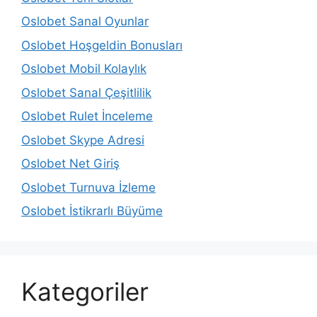
Oslobet Sanal Oyunlar
Oslobet Hoşgeldin Bonusları
Oslobet Mobil Kolaylık
Oslobet Sanal Çeşitlilik
Oslobet Rulet İnceleme
Oslobet Skype Adresi
Oslobet Net Giriş
Oslobet Turnuva İzleme
Oslobet İstikrarlı Büyüme
Kategoriler