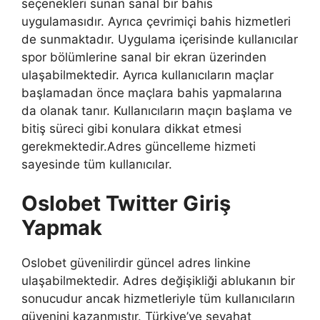
seçenekleri sunan sanal bir bahis
uygulamasıdır. Ayrıca çevrimiçi bahis hizmetleri
de sunmaktadır. Uygulama içerisinde kullanıcılar
spor bölümlerine sanal bir ekran üzerinden
ulaşabilmektedir. Ayrıca kullanıcıların maçlar
başlamadan önce maçlara bahis yapmalarına
da olanak tanır. Kullanıcıların maçın başlama ve
bitiş süreci gibi konulara dikkat etmesi
gerekmektedir.Adres güncelleme hizmeti
sayesinde tüm kullanıcılar.
Oslobet Twitter Giriş
Yapmak
Oslobet güvenilirdir güncel adres linkine
ulaşabilmektedir. Adres değişikliği ablukanın bir
sonucudur ancak hizmetleriyle tüm kullanıcıların
güvenini kazanmıştır. Türkiye’ye seyahat