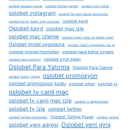
oslobet hesabını kapat
oslobet hizmet şartları
oslobet hızlı linkler
oslobet instagram
oslobet i̇le nasıl hesap oluşturulur
oslobet kayit
oslobet kaydı, bahis giriş sorunları
Oslobet kayıt
oslobet maç izle
oslobet maç izleme
oslobet mobil cihaz ve tablet sitesi
Oslobet mobil uygulama
oslobet mobil uygulaması var mı
oslobet müşteri hizmetleri
oslobet nasıl bahis oynanır
oslobet oyun sitesi
oslobet nasıl kullanılır
Oslobet Para Yatırma
Oslobet Para Çekme
oslobet promosyon
oslobet poker yardım
oslobet promosyon kodu
oslobet sitesi
oslobet tv
oslobet tv canli maç
oslobet tv canli maç izle
oslobet tv değerlemesi
oslobet tv izle
oslobet twitter
Oslobet Türkiye Pazarı
oslobet twitter bildirimleri
oslobet yardım
Oslobet yeni giriş
oslobet yeni adresi