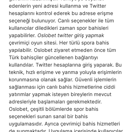
edenlerin yeni adresi kullanma ve Twitter
hesaplarını kontrol ederek bu adrese erişme
seçeneği bulunuyor. Canlı seçenekler ile tüm
kullanıcılar diledikleri zaman spor bahisleri
yapabilirler.
Oslobet twitter giriş yapmak
çevrimiçi oyun sitesi. Her türlü spora bahis
yapılabilir. Oslobet ziyaret etmeden önce tüm
Türk bahisçiler güncellenen bağlantıyı
kullandılar. Twitter hesaplarına giriş yaparak. Bu
teknik, hızlı erişime ve yanma yoluyla erişimlerin
korunmasına olanak sağlar. Güvenli işlemlerin
sağlanması için canlı bahis hizmetlerine ciddi
yatırımlar yapmak isteyen bireylerin mevcut
adresleriyle başlamaları gerekmektedir.
Oslobet, çeşitli bölümlerde spor bahis
seçenekleri sunan sanal bir bahis
uygulamasıdır. Ayrıca çevrimiçi bahis hizmetleri
de sunmaktadır. Uygulama içerisinde kullanıcılar