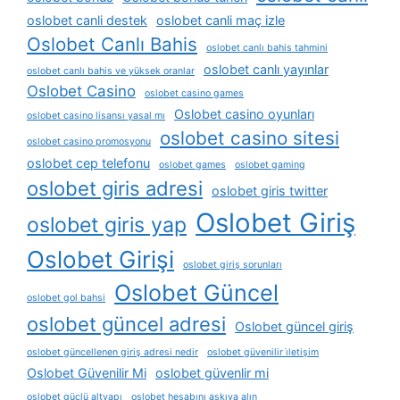
oslobet canli destek
oslobet canli maç izle
Oslobet Canlı Bahis
oslobet canlı bahis tahmini
oslobet canlı yayınlar
oslobet canlı bahis ve yüksek oranlar
Oslobet Casino
oslobet casino games
Oslobet casino oyunları
oslobet casino lisansı yasal mı
oslobet casino sitesi
oslobet casino promosyonu
oslobet cep telefonu
oslobet games
oslobet gaming
oslobet giris adresi
oslobet giris twitter
Oslobet Giriş
oslobet giris yap
Oslobet Girişi
oslobet giriş sorunları
Oslobet Güncel
oslobet gol bahsi
oslobet güncel adresi
Oslobet güncel giriş
oslobet güncellenen giriş adresi nedir
oslobet güvenilir i̇letişim
Oslobet Güvenilir Mi
oslobet güvenlir mi
oslobet güçlü altyapı
oslobet hesabını askıya alın