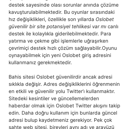
destek sayesinde olası sorunlar anında çözüme
kavuşturulabilmektedir. Bu oyunlar sırasındaki
hız değişiklikleri, özellikle son yıllarda
Oslobet
güvenilir bir site potansiyel tehlikesi var mı
canlı
destek ile kolaylıkla giderilebilmektedir. Para
yatırma ve çekme gibi işlemlerle uğraşırken
çevrimiçi destek hızlı çözüm sağlayabilir.Oyunu
oynayabilmek için yeni Oslobet giriş adresini
kullanmanız gerekmektedir.
Bahis sitesi Oslobet güvenilirdir ancak adresi
sıklıkla değişir. Adres değişikliklerini öğrenmenin
en etkili ve güvenilir yolu Twitter’ı kullanmaktır.
Sitedeki kesintiler ve güncellemelerden
haberdar olmak için Oslobet Twitter akışını takip
edin. Daha doğru kullanım için bunlarda güncel
adresi bulup kaydetmeniz gerekiyor. Pek çok
sahte web sitesi, bireyleri aynı adı ve arayüzü