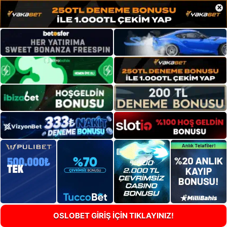
×
OSLOBET GİRİŞ İÇİN TIKLAYINIZ!