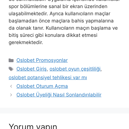
spor bölümlerine sanal bir ekran üzerinden
ulaşabilmektedir. Ayrıca kullanıcıların maçlar
başlamadan önce maçlara bahis yapmalarına
da olanak tanır. Kullanıcıların maçın başlama ve
bitiş süreci gibi konulara dikkat etmesi
gerekmektedir.
Kategoriler
Oslobet Promosyonlar
Etiketler
Oslobet Giriş
,
oslobet oyun çeşitliliği
,
oslobet potansiyel tehlikesi var mı
Oslobet Oturum Açma
Oslobet Üyeliği Nasıl Sonlandırılabilir
Yorum yapın