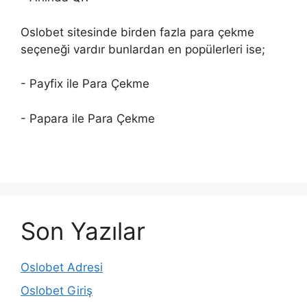
Oslobet sitesinde birden fazla para çekme
seçeneği vardır bunlardan en popülerleri ise;
- Payfix ile Para Çekme
- Papara ile Para Çekme
Son Yazılar
Oslobet Adresi
Oslobet Giriş