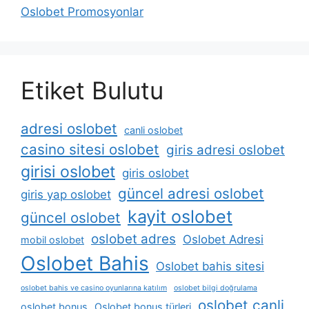
Oslobet Promosyonlar
Etiket Bulutu
adresi oslobet
canli oslobet
casino sitesi oslobet
giris adresi oslobet
girisi oslobet
giris oslobet
güncel adresi oslobet
giris yap oslobet
kayit oslobet
güncel oslobet
oslobet adres
Oslobet Adresi
mobil oslobet
Oslobet Bahis
Oslobet bahis sitesi
oslobet bahis ve casino oyunlarına katılım
oslobet bilgi doğrulama
oslobet canli
oslobet bonus
Oslobet bonus türleri