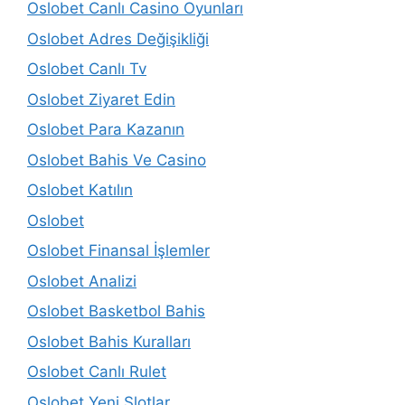
Oslobet Canlı Casino Oyunları
Oslobet Adres Değişikliği
Oslobet Canlı Tv
Oslobet Ziyaret Edin
Oslobet Para Kazanın
Oslobet Bahis Ve Casino
Oslobet Katılın
Oslobet
Oslobet Finansal İşlemler
Oslobet Analizi
Oslobet Basketbol Bahis
Oslobet Bahis Kuralları
Oslobet Canlı Rulet
Oslobet Yeni Slotlar