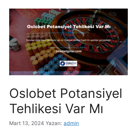
Oslobet Potansiyel
Tehlikesi Var Mı
Mart 13, 2024
Yazarı:
admin