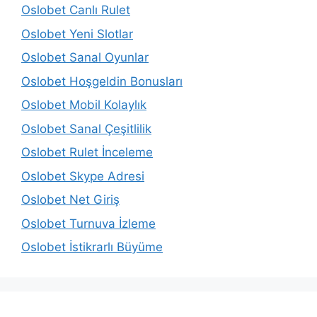
Oslobet Canlı Rulet
Oslobet Yeni Slotlar
Oslobet Sanal Oyunlar
Oslobet Hoşgeldin Bonusları
Oslobet Mobil Kolaylık
Oslobet Sanal Çeşitlilik
Oslobet Rulet İnceleme
Oslobet Skype Adresi
Oslobet Net Giriş
Oslobet Turnuva İzleme
Oslobet İstikrarlı Büyüme