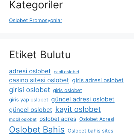
Kategoriler
Oslobet Promosyonlar
Etiket Bulutu
adresi oslobet
canli oslobet
casino sitesi oslobet
giris adresi oslobet
girisi oslobet
giris oslobet
güncel adresi oslobet
giris yap oslobet
kayit oslobet
güncel oslobet
oslobet adres
Oslobet Adresi
mobil oslobet
Oslobet Bahis
Oslobet bahis sitesi