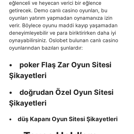
eğlenceli ve heyecan verici bir eğlence
getirecek. Demo canlı casino oyunları, bu
oyunları yatırım yapmadan oynamanıza izin
verir. Böylece oyunu maddi kayıp yaşamadan
deneyimleyebilir ve para biriktirirken daha iyi
oynayabilirsiniz. Oslobet bulunan canlı casino
oyunlarından bazıları şunlardır:
• poker Flaş Zar Oyun Sitesi
Şikayetleri
• doğrudan Özel Oyun Sitesi
Şikayetleri
• düş Kapanı Oyun Sitesi Şikayetleri