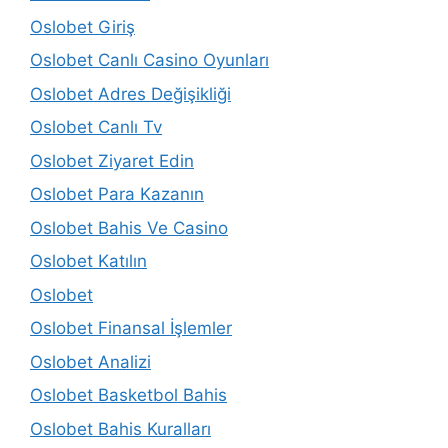
Oslobet Giriş
Oslobet Canlı Casino Oyunları
Oslobet Adres Değişikliği
Oslobet Canlı Tv
Oslobet Ziyaret Edin
Oslobet Para Kazanın
Oslobet Bahis Ve Casino
Oslobet Katılın
Oslobet
Oslobet Finansal İşlemler
Oslobet Analizi
Oslobet Basketbol Bahis
Oslobet Bahis Kuralları