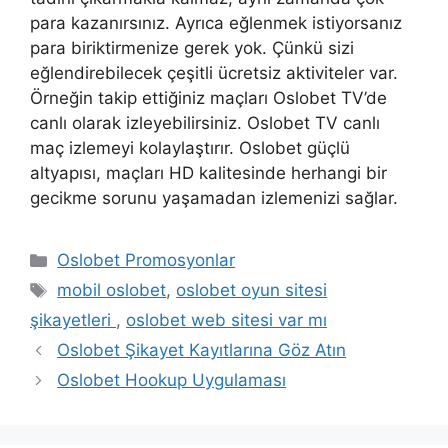
para kazanırsınız. Ayrıca eğlenmek istiyorsanız
para biriktirmenize gerek yok. Çünkü sizi
eğlendirebilecek çeşitli ücretsiz aktiviteler var.
Örneğin takip ettiğiniz maçları Oslobet TV’de
canlı olarak izleyebilirsiniz. Oslobet TV canlı
maç izlemeyi kolaylaştırır. Oslobet güçlü
altyapısı, maçları HD kalitesinde herhangi bir
gecikme sorunu yaşamadan izlemenizi sağlar.
Kategoriler
Oslobet Promosyonlar
Etiketler
mobil oslobet
,
oslobet oyun sitesi
şikayetleri
,
oslobet web sitesi var mı
Oslobet Şikayet Kayıtlarına Göz Atın
Oslobet Hookup Uygulaması