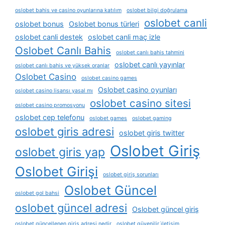
oslobet bahis ve casino oyunlarına katılım
oslobet bilgi doğrulama
oslobet canli
oslobet bonus
Oslobet bonus türleri
oslobet canli destek
oslobet canli maç izle
Oslobet Canlı Bahis
oslobet canlı bahis tahmini
oslobet canlı yayınlar
oslobet canlı bahis ve yüksek oranlar
Oslobet Casino
oslobet casino games
Oslobet casino oyunları
oslobet casino lisansı yasal mı
oslobet casino sitesi
oslobet casino promosyonu
oslobet cep telefonu
oslobet games
oslobet gaming
oslobet giris adresi
oslobet giris twitter
Oslobet Giriş
oslobet giris yap
Oslobet Girişi
oslobet giriş sorunları
Oslobet Güncel
oslobet gol bahsi
oslobet güncel adresi
Oslobet güncel giriş
oslobet güncellenen giriş adresi nedir
oslobet güvenilir i̇letişim