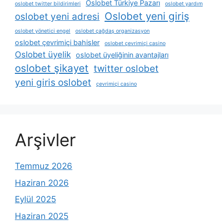
Oslobet Türkiye Pazarı
oslobet twitter bildirimleri
oslobet yardım
Oslobet yeni giriş
oslobet yeni adresi
oslobet yönetici engel
oslobet çağdaş organizasyon
oslobet çevrimiçi bahisler
oslobet çevrimiçi casino
Oslobet üyelik
oslobet üyeliğinin avantajları
oslobet şikayet
twitter oslobet
yeni giris oslobet
çevrimiçi casino
Arşivler
Temmuz 2026
Haziran 2026
Eylül 2025
Haziran 2025