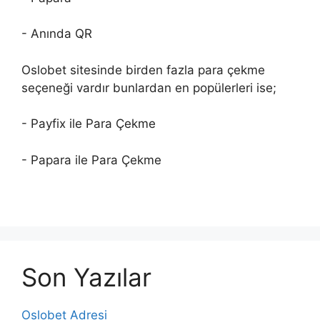
- Anında QR
Oslobet sitesinde birden fazla para çekme
seçeneği vardır bunlardan en popülerleri ise;
- Payfix ile Para Çekme
- Papara ile Para Çekme
Son Yazılar
Oslobet Adresi