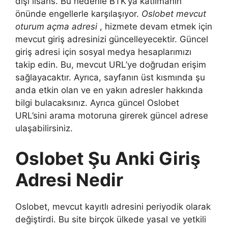
dışı lisans. Bu nedenle BTK’ya katılmanın
önünde engellerle karşılaşıyor.
Oslobet mevcut
oturum açma adresi
, hizmete devam etmek için
mevcut giriş adresinizi güncelleyecektir. Güncel
giriş adresi için sosyal medya hesaplarımızı
takip edin. Bu, mevcut URL’ye doğrudan erişim
sağlayacaktır. Ayrıca, sayfanın üst kısmında şu
anda etkin olan ve en yakın adresler hakkında
bilgi bulacaksınız. Ayrıca güncel Oslobet
URL’sini arama motoruna girerek güncel adrese
ulaşabilirsiniz.
Oslobet Şu Anki Giriş
Adresi Nedir
Oslobet, mevcut kayıtlı adresini periyodik olarak
değiştirdi. Bu site birçok ülkede yasal ve yetkili