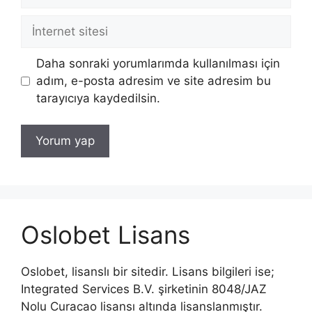
posta
İnternet
sitesi
Daha sonraki yorumlarımda kullanılması için
adım, e-posta adresim ve site adresim bu
tarayıcıya kaydedilsin.
Oslobet Lisans
Oslobet, lisanslı bir sitedir. Lisans bilgileri ise;
Integrated Services B.V. şirketinin 8048/JAZ
Nolu Curacao lisansı altında lisanslanmıştır.