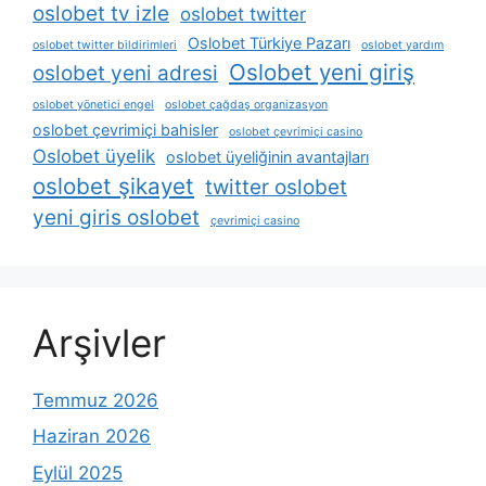
oslobet tv izle
oslobet twitter
Oslobet Türkiye Pazarı
oslobet twitter bildirimleri
oslobet yardım
Oslobet yeni giriş
oslobet yeni adresi
oslobet yönetici engel
oslobet çağdaş organizasyon
oslobet çevrimiçi bahisler
oslobet çevrimiçi casino
Oslobet üyelik
oslobet üyeliğinin avantajları
oslobet şikayet
twitter oslobet
yeni giris oslobet
çevrimiçi casino
Arşivler
Temmuz 2026
Haziran 2026
Eylül 2025