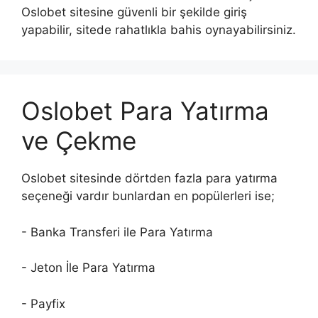
Oslobet sitesine güvenli bir şekilde giriş
yapabilir, sitede rahatlıkla bahis oynayabilirsiniz.
Oslobet Para Yatırma
ve Çekme
Oslobet sitesinde dörtden fazla para yatırma
seçeneği vardır bunlardan en popülerleri ise;
- Banka Transferi ile Para Yatırma
- Jeton İle Para Yatırma
- Payfix