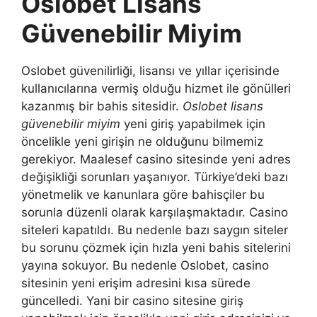
Oslobet Lisans
Güvenebilir Miyim
Oslobet güvenilirliği, lisansı ve yıllar içerisinde
kullanıcılarına vermiş olduğu hizmet ile gönülleri
kazanmış bir bahis sitesidir.
Oslobet lisans
güvenebilir miyim
yeni giriş yapabilmek için
öncelikle yeni girişin ne olduğunu bilmemiz
gerekiyor. Maalesef casino sitesinde yeni adres
değişikliği sorunları yaşanıyor. Türkiye’deki bazı
yönetmelik ve kanunlara göre bahisçiler bu
sorunla düzenli olarak karşılaşmaktadır. Casino
siteleri kapatıldı. Bu nedenle bazı saygın siteler
bu sorunu çözmek için hızla yeni bahis sitelerini
yayına sokuyor. Bu nedenle Oslobet, casino
sitesinin yeni erişim adresini kısa sürede
güncelledi. Yani bir casino sitesine giriş