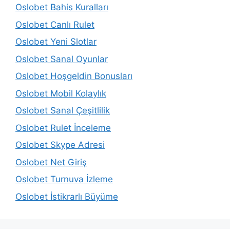
Oslobet Bahis Kuralları
Oslobet Canlı Rulet
Oslobet Yeni Slotlar
Oslobet Sanal Oyunlar
Oslobet Hoşgeldin Bonusları
Oslobet Mobil Kolaylık
Oslobet Sanal Çeşitlilik
Oslobet Rulet İnceleme
Oslobet Skype Adresi
Oslobet Net Giriş
Oslobet Turnuva İzleme
Oslobet İstikrarlı Büyüme