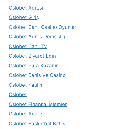
Oslobet Adresi
Oslobet Giriş
Oslobet Canlı Casino Oyunları
Oslobet Adres Değişikliği
Oslobet Canlı Tv
Oslobet Ziyaret Edin
Oslobet Para Kazanın
Oslobet Bahis Ve Casino
Oslobet Katılın
Oslobet
Oslobet Finansal İşlemler
Oslobet Analizi
Oslobet Basketbol Bahis