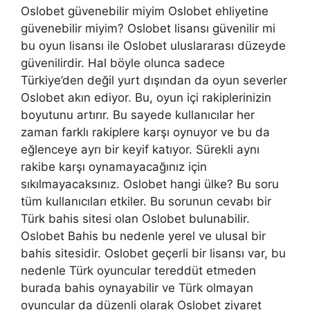
Oslobet güvenebilir miyim Oslobet ehliyetine
güvenebilir miyim? Oslobet lisansı güvenilir mi
bu oyun lisansı ile Oslobet uluslararası düzeyde
güvenilirdir. Hal böyle olunca sadece
Türkiye’den değil yurt dışından da oyun severler
Oslobet akın ediyor. Bu, oyun içi rakiplerinizin
boyutunu artırır. Bu sayede kullanıcılar her
zaman farklı rakiplere karşı oynuyor ve bu da
eğlenceye ayrı bir keyif katıyor. Sürekli aynı
rakibe karşı oynamayacağınız için
sıkılmayacaksınız. Oslobet hangi ülke? Bu soru
tüm kullanıcıları etkiler. Bu sorunun cevabı bir
Türk bahis sitesi olan Oslobet bulunabilir.
Oslobet Bahis bu nedenle yerel ve ulusal bir
bahis sitesidir. Oslobet geçerli bir lisansı var, bu
nedenle Türk oyuncular tereddüt etmeden
burada bahis oynayabilir ve Türk olmayan
oyuncular da düzenli olarak Oslobet ziyaret