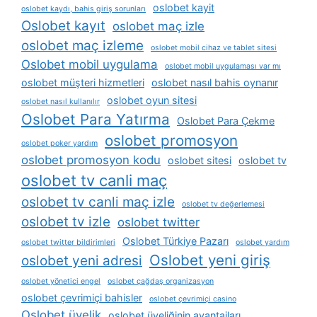
oslobet kayit
oslobet kaydı, bahis giriş sorunları
Oslobet kayıt
oslobet maç izle
oslobet maç izleme
oslobet mobil cihaz ve tablet sitesi
Oslobet mobil uygulama
oslobet mobil uygulaması var mı
oslobet müşteri hizmetleri
oslobet nasıl bahis oynanır
oslobet oyun sitesi
oslobet nasıl kullanılır
Oslobet Para Yatırma
Oslobet Para Çekme
oslobet promosyon
oslobet poker yardım
oslobet promosyon kodu
oslobet sitesi
oslobet tv
oslobet tv canli maç
oslobet tv canli maç izle
oslobet tv değerlemesi
oslobet tv izle
oslobet twitter
Oslobet Türkiye Pazarı
oslobet twitter bildirimleri
oslobet yardım
Oslobet yeni giriş
oslobet yeni adresi
oslobet yönetici engel
oslobet çağdaş organizasyon
oslobet çevrimiçi bahisler
oslobet çevrimiçi casino
Oslobet üyelik
oslobet üyeliğinin avantajları