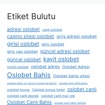
Etiket Bulutu
adresi oslobet
canli oslobet
casino sitesi oslobet
giris adresi oslobet
girisi oslobet
giris oslobet
güncel adresi oslobet
giris yap oslobet
kayit oslobet
güncel oslobet
oslobet adres
Oslobet Adresi
mobil oslobet
Oslobet Bahis
Oslobet bahis sitesi
oslobet bahis ve casino oyunlarına katılım
oslobet bilgi doğrulama
oslobet canli
oslobet bonus
Oslobet bonus türleri
oslobet canli destek
oslobet canli maç izle
Oslobet Canlı Bahis
oslobet canlı bahis tahmini