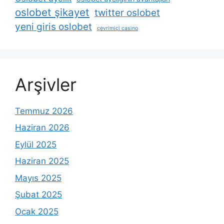
oslobet şikayet
twitter oslobet
yeni giris oslobet
çevrimiçi casino
Arşivler
Temmuz 2026
Haziran 2026
Eylül 2025
Haziran 2025
Mayıs 2025
Şubat 2025
Ocak 2025