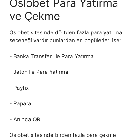
Oslobet Para Yatırma
ve Çekme
Oslobet sitesinde dörtden fazla para yatırma
seçeneği vardır bunlardan en popülerleri ise;
- Banka Transferi ile Para Yatırma
- Jeton İle Para Yatırma
- Payfix
- Papara
- Anında QR
Oslobet sitesinde birden fazla para çekme