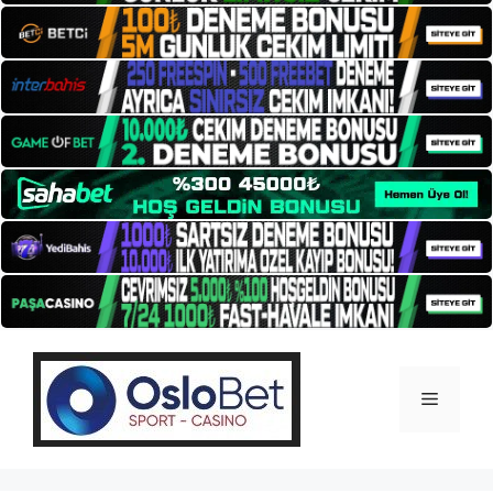
İçeriğe
atla
Menü