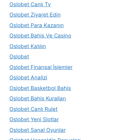
Oslobet Canlı Tv
Oslobet Ziyaret Edin
Oslobet Para Kazanın
Oslobet Bahis Ve Casino
Oslobet Katılın
Oslobet
Oslobet Finansal İşlemler
Oslobet Analizi
Oslobet Basketbol Bahis
Oslobet Bahis Kuralları
Oslobet Canlı Rulet
Oslobet Yeni Slotlar
Oslobet Sanal Oyunlar