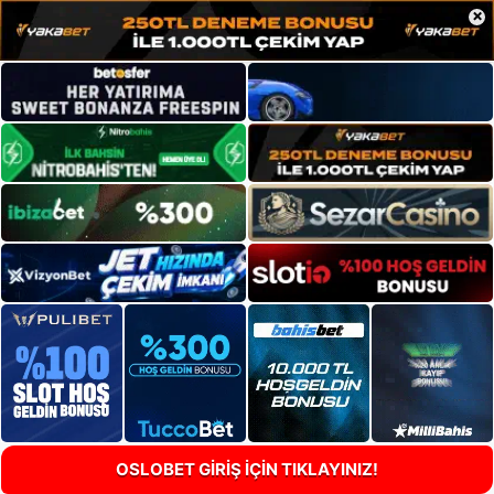
×
OSLOBET GİRİŞ İÇİN TIKLAYINIZ!