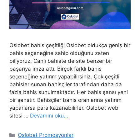
Oslobet bahis çeşitliği Oslobet oldukça geniş bir
bahis seçeneğine sahip olduğunu zaten
biliyoruz. Canlı bahiste de site benzer bir
başarıya imza attı. Birçok farklı bahis
seçeneğine yatırım yapabilirsiniz. Çok çeşitli
bahisler sunan bahisçiler tarafından daha da
fazla bahis sunulmaktadır. Her bahis şansı yeni
bir şanstır. Bahisçiler bahis oranlarına yatırım
yaparlarsa para kazanabilirler. Oslobet web
sitesi …
Devamını oku…
Kategoriler
Oslobet Promosyonlar