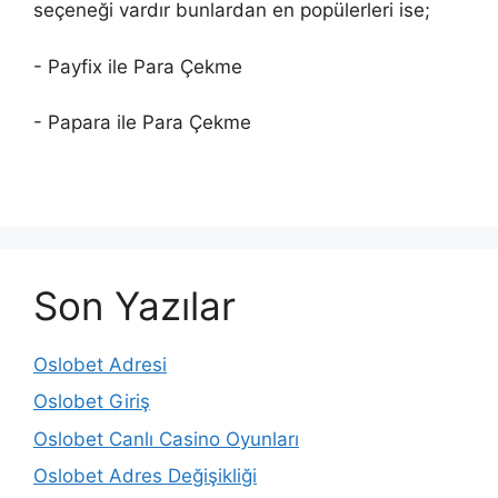
seçeneği vardır bunlardan en popülerleri ise;
- Payfix ile Para Çekme
- Papara ile Para Çekme
Son Yazılar
Oslobet Adresi
Oslobet Giriş
Oslobet Canlı Casino Oyunları
Oslobet Adres Değişikliği