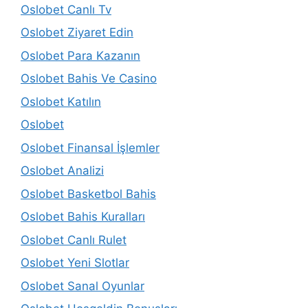
Oslobet Canlı Tv
Oslobet Ziyaret Edin
Oslobet Para Kazanın
Oslobet Bahis Ve Casino
Oslobet Katılın
Oslobet
Oslobet Finansal İşlemler
Oslobet Analizi
Oslobet Basketbol Bahis
Oslobet Bahis Kuralları
Oslobet Canlı Rulet
Oslobet Yeni Slotlar
Oslobet Sanal Oyunlar