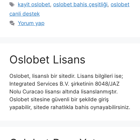
Etiketler
kayit oslobet
,
oslobet bahis çeşitliği
,
oslobet
canli destek
Yorum yap
Oslobet Lisans
Oslobet, lisanslı bir sitedir. Lisans bilgileri ise;
Integrated Services B.V. şirketinin 8048/JAZ
Nolu Curacao lisansı altında lisanslanmıştır.
Oslobet sitesine güvenli bir şekilde giriş
yapabilir, sitede rahatlıkla bahis oynayabilirsiniz.