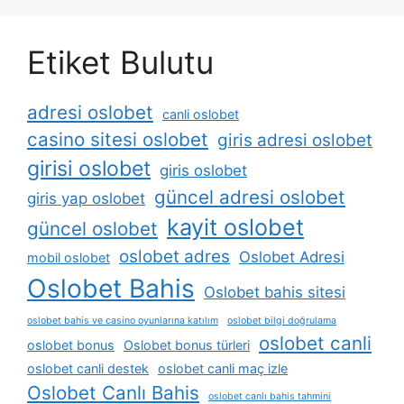
Etiket Bulutu
adresi oslobet
canli oslobet
casino sitesi oslobet
giris adresi oslobet
girisi oslobet
giris oslobet
güncel adresi oslobet
giris yap oslobet
kayit oslobet
güncel oslobet
oslobet adres
Oslobet Adresi
mobil oslobet
Oslobet Bahis
Oslobet bahis sitesi
oslobet bahis ve casino oyunlarına katılım
oslobet bilgi doğrulama
oslobet canli
oslobet bonus
Oslobet bonus türleri
oslobet canli destek
oslobet canli maç izle
Oslobet Canlı Bahis
oslobet canlı bahis tahmini